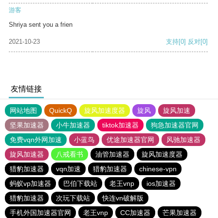
游客
Shriya sent you a frien
2021-10-23
支持
[0]
反对
[0]
友情链接
网站地图
QuickQ
旋风加速度器
旋风
旋风加速
坚果加速器
小牛加速器
tiktok加速器
狗急加速器官网
免费vqn外网加速
小蓝鸟
优途加速器官网
风驰加速器
旋风加速器
八戒看书
油管加速器
旋风加速度器
猎豹加速器
vqn加速
猎豹加速器
chinese-vpn
蚂蚁vp加速器
巴伯下载站
老王vnp
ios加速器
猎豹加速器
次玩下载站
快连vn破解版
手机外国加速器官网
老王vnp
CC加速器
芒果加速器