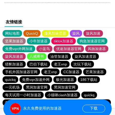
友情链接
网站地图
QuickQ
旋风加速度器
旋风
旋风加速
坚果加速器
小牛加速器
tiktok加速器
狗急加速器官网
免费vqn外网加速
小蓝鸟
优途加速器官网
风驰加速器
旋风加速器
八戒看书
油管加速器
旋风加速度器
猎豹加速器
巴伯下载站
老王vnp
次玩下载站
手机外国加速器官网
老王vnp
CC加速器
芒果加速器
quickq
免费vqn加速外网
极光加速器
186下载站
一元机场
黑洞加速官网
黑洞加速官网
每天试用一小时加速器
小猫咪ciash加速器
quickq
每天试用一小时加速器
老王vnp
胜春下载站
186下载站
永久免费使用的加速器
下载