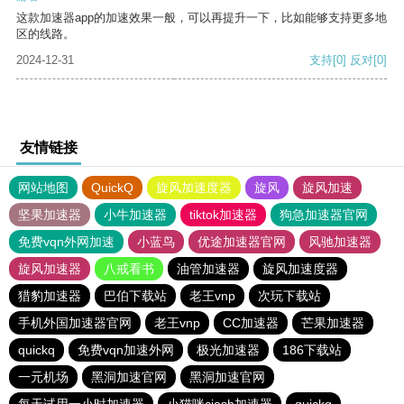
这款加速器app的加速效果一般，可以再提升一下，比如能够支持更多地
区的线路。
2024-12-31
支持
[0]
反对
[0]
友情链接
网站地图
QuickQ
旋风加速度器
旋风
旋风加速
坚果加速器
小牛加速器
tiktok加速器
狗急加速器官网
免费vqn外网加速
小蓝鸟
优途加速器官网
风驰加速器
旋风加速器
八戒看书
油管加速器
旋风加速度器
猎豹加速器
巴伯下载站
老王vnp
次玩下载站
手机外国加速器官网
老王vnp
CC加速器
芒果加速器
quickq
免费vqn加速外网
极光加速器
186下载站
一元机场
黑洞加速官网
黑洞加速官网