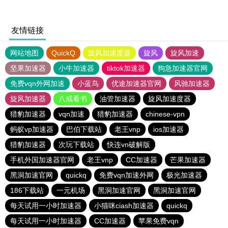
友情链接
网站地图
QuickQ
旋风加速度器
旋风
旋风加速
坚果加速器
小牛加速器
tiktok加速器
狗急加速器官网
免费vqn外网加速
小蓝鸟
优途加速器官网
风驰加速器
旋风加速器
八戒看书
油管加速器
旋风加速度器
猎豹加速器
vqn加速
猎豹加速器
chinese-vpn
蚂蚁vp加速器
巴伯下载站
老王vnp
ios加速器
猎豹加速器
次玩下载站
快连vn破解版
手机外国加速器官网
老王vnp
CC加速器
芒果加速器
黑洞加速官网
quickq
免费vqn加速外网
极光加速器
186下载站
一元机场
黑洞加速官网
黑洞加速官网
每天试用一小时加速器
小猫咪ciash加速器
quickq
每天试用一小时加速器
CC加速器
苹果免费vqn